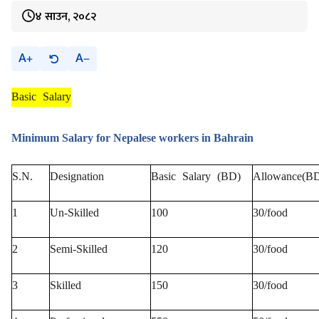
४ साउन, २०८२
A
A
Basic Salary
Minimum Salary for Nepalese workers in Bahrain
S.N.
Designation
Basic Salary (BD)
Allowance(B
1
Un-Skilled
100
30/food
2
Semi-Skilled
120
30/food
3
Skilled
150
30/food