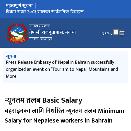
महत्त्वपूर्ण सूचना
मुख्य नेभिगेसनमा जानुहोस्
Family Members in Bahrain
विक्रम संवत् २०८३ सालका सार्वजनिक विदाहरू
RECRUITMENT FROM NEPAL
राजदूतावासबाट पुनः श्रम स्वीकृति प्रदान गरिने प्रक्रिया सम्बन्धी सूचना
Invitation to submit proposal for vehicle procurement (20
वैधानिकीकरण श्रम स्वीकृती सम्बन्धी सूचना (31 डिसेम्बर 2025)
Checklist for Online Demand Attestation Process
न्यूनतम तलब Basic Salary
Embassy of Nepal in Bahrain hosted a Nepal Tourism and
Press Release Embassy of Nepal in Bahrain successfully
(२०८०/१/२८)
January 2026)
Business Networking Event on 13 July 2025
organized an event on ‘Tourism to Nepal: Mountains and
More’
नेपाल सरकार
नेपाली राजदूतावास, मनामा
भाषा चयन गर्नुहोस
NEP
मनामा, बहराइन
मुख्य नेभिगेसनमा जानुहोस्
सूचना
Individual Experience in Bahrain
Press Release Embassy of Nepal in Bahrain successfully
organized an event on ‘Tourism to Nepal: Mountains and
More’
न्यूनतम तलब Basic Salary
बहराइनका लागि निर्धारित न्यूनतम तलब Minimum
Salary for Nepalese workers in Bahrain